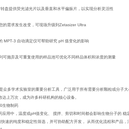
片转盘提供荧光滤光片以及垂直和水平偏振片，以实现分析灵活性
您的需求发生改变，可现场升级到Zetasizer Ultra
的 MPT-3 自动滴定仪可帮助研究 pH 值变化的影响
系列可抛弃及可重复使用的样品池可优化不同样品体积和浓度的测量
izer是众多学术实验室的重要分析工具，广泛用于所有需要分析颗粒或分子大小以
数达上万次，成为许多科研机构的核心设备。
和生物制药
药应用中，温度或pH值变化、 搅拌、剪切和时间都会影响生物分子的 稳
er提供快速的纯度和稳定性筛选，并可协助配方开发， 从而优化流程和产品