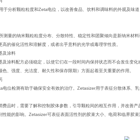
料
sizer用于分析颗粒粒度和Zeta电位，以改善食品、饮料和调味料的外观
sizer所测量的纳米颗粒粒度分布、分散特性、稳定性和团聚倾向是新纳米
更高的催化活性和溶解度，或者出乎意料的光学或毒理学性质。
墨及涂料
墨及涂料配方必须稳定，以使它们在一段时间内保持状态而不会发生变化或团聚。
颜色、强度、光洁度、耐久性和保存限期）方面起着至关重要的作用。
药
eta电位检测有助于确保安全有效的治疗。Zetasizer用于表征分散体
消费品时，需要了解和控制胶体参数，引导颗粒间的相互作用，并改善产
剂性能的影响。Zetasizer可表征表面活性剂的胶束大小、电荷和临界胶