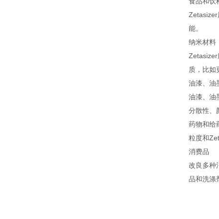
食品和饮
Zeta
能。
纳米材料
Zeta
质，比如
油漆、油
油漆、油
分散性、
药物和给
粒度和Z
消费品
改良多种
品和洗涤