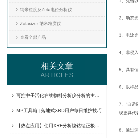
1、凭借以
纳米粒度及Zeta电位分析仪
2、动态光
Zetasizer 纳米粒度仪
3、电泳光
查看全部产品
4、非侵
相关文章
5、具有恒
ARTICLES
6、以样
可控中子活化在线物料分析仪分析的主要特点
7、“自
MP工具箱 | 落地式XRD用户每日维护技巧
现更具代
【热点应用】使用XRF分析镍钴锰正极材料及其前驱体的元素成分
8、通过