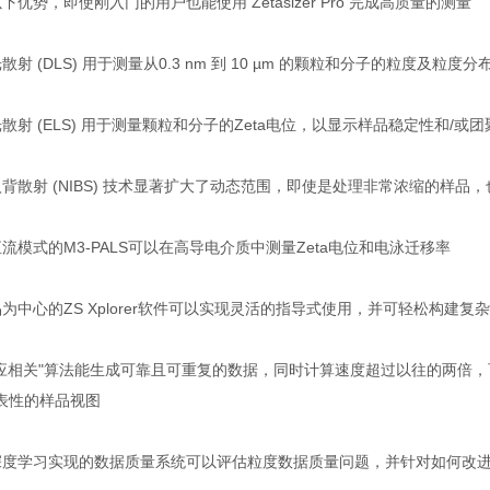
下优势，即使刚入门的用户也能使用 Zetasizer Pro 完成高质量的测量
散射 (DLS) 用于测量从0.3 nm 到 10 µm 的颗粒和分子的粒度及粒度分
散射 (ELS) 用于测量颗粒和分子的Zeta电位，以显示样品稳定性和/或
入背散射 (NIBS) 技术显著扩大了动态范围，即使是处理非常浓缩的样品
流模式的M3-PALS可以在高导电介质中测量Zeta电位和电泳迁移率
品为中心的ZS Xplorer软件可以实现灵活的指导式使用，并可轻松构建
适应相关"算法能生成可靠且可重复的数据，同时计算速度超过以往的两倍
表性的样品视图
深度学习实现的数据质量系统可以评估粒度数据质量问题，并针对如何改