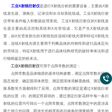
工业X射线衍射仪
是进行X射线分析的重要设备，主要由X射
线发生器、测角仪、记录仪和水冷却系统组成。工业X射线衍射
仪带有条件输入和数据处理系统。工业X射线衍射仪的X射线发
生器主要由高压控制系统和X光管组成，它是产生X射线的装
置，由X光管发射出的X射线包括连续X射线光谱和特征X射线光
谱，连续X射线光谱主要用于判断晶体的对称性和进行晶体定向
的劳埃法，特征X射线用于进行晶体结构研究的旋转单体法和进
行物相鉴定的粉末法。
工业X射线衍射仪
可用于点阵常数的测定：
点阵常数是晶体物质的基本结构参数，测定点阵常数在研究
固态相变、确定固溶体类型、测定固溶体溶解度曲线、测定热膨
胀系数等方面都得到了应用。点阵常数的测定是通过X射线衍射
线的位置（θ）的测定而获得的，通过测定衍射花样中每一条衍
射线的位置均可得出一个点阵常数值。点阵常数测定中的度涉及
两个独立的问题，即波长的精度和布拉格角的测量精度。波长的