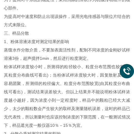
心部件。
为提高对中速度和防止出现误操作，采用光电传感器与限位片结合的
方式来限位。
三、样品分散
1、粉体溶液浓度对测定结果的影响
蒸馏水作分散介质，不要加表面活性剂，配制不同浓度的金刚砂试样
溶液3份，超声搅拌1min，然后进行粒度测定。
粉体试样浓度较小时，所测得的粒径较小、粒度分布范围也较窄(由
其粒度分布曲线可看出)；当粉体试样浓度较大时，因复散射及颗粒
容易团聚，所测得的粒径偏大、粒度分布范围较宽(由其粒度分布曲
线可看出)，测试结果误差较大。但以上结果并不能说明粉体试样浓
度越小越好，因为浓度小到一定程度时，样品中的颗粒已经大大减
少，太少的颗粒数会产生较大的取样及测量随机误差，这时的样品已
无代表性，所以测量时也应该控制浓度的下限范围，在一般测试情况
下，样品遮光度一般仪器10％－15％为宜。
2、分散介质对测定结果的影响