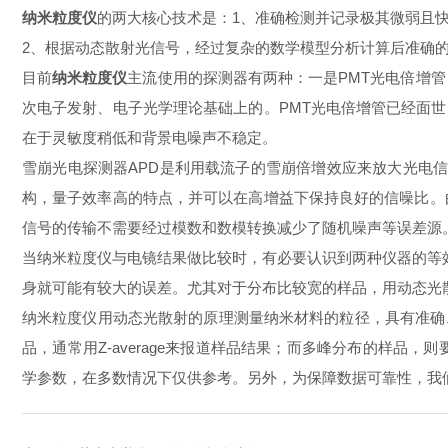
纳米粒度仪
的两大核心技术是：1、准确检测并记录极其微弱且
2、根据动态散射光信号，经过复杂的数学模型分析计算后准确
目前
纳米粒度仪
主流使用的探测器有两种：一是PMT光电倍增管
次电子发射、电子光学理论基础上的。PMT光电倍增管已经面
在于灵敏度稍低和背景电噪声不稳定。
雪崩光电探测器APD是利用载流子的雪崩倍增效应来放大光电信号
构，量子效率高的特点，并可以在高增益下保持良好的信噪比。
信号的传输不需要经过模数和数模转换减少了随机噪声等误差
当纳米粒度仪与电镜结果做比较时，有必要认识到两种仪器的等效原
身就可能有较大的误差。尤其对于分布比较宽的样品，用动态光散射测量时
纳米粒度仪用动态光散射的原理测量纳米材料的粒径，具有准确
品，通常用Z-average来报道样品结果；而多峰分布的样品，则要注
学参数，在多数情况下仅供参考。另外，为保障数据可靠性，我