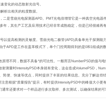
快速变化的动态散射光信号。
的解析出相关的粒度数据。
，二是雪崩光电探测器APD。PMT光电倍增管它是一种真空光电
世多年，其生产工艺及应用技术已经非常成熟稳定，但是已经很难再
以提高检测的灵敏度。雪崩光电二极管(APD)具备单光子探测能力
由于APD是工作在盖革模式下，单个门控周期得到的是0和1组成的
源。
理不同，数据不具备*的可比性。一般而言NumberPSD的值与电镜
IntensityPSD本身就有变化，这会造成VolumePSD，Num
、简便、快速等优点，同时提供了丰富的结果信息。充分了解这些
意根据“质量报告”提示，有时提供IntensityPSD中的峰值大小更有
们通常还要求对一个样品进行多次取样、多次测试，以确保结果的