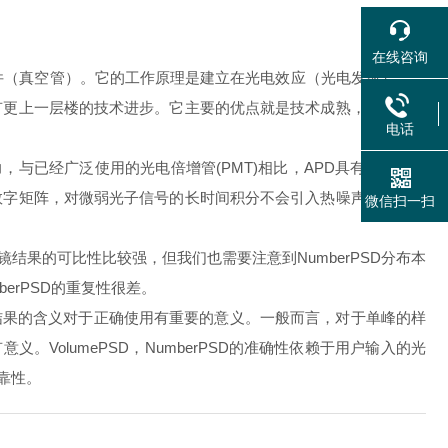
在线咨询
器件（真空管）。它的工作原理是建立在光电效应（光电发射）、二
有更上一层楼的技术进步。它主要的优点就是技术成熟，不足之处
电话
，与已经广泛使用的光电倍增管(PMT)相比，APD具有全固态结
数字矩阵，对微弱光子信号的长时间积分不会引入热噪声，加之其
微信扫一扫
结果的可比性比较强，但我们也需要注意到NumberPSD分布本
berPSD的重复性很差。
结果的含义对于正确使用有重要的意义。一般而言，对于单峰的样
意义。VolumePSD，NumberPSD的准确性依赖于用户输入的光
可靠性。