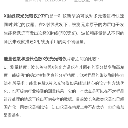
更新时间：2022-05-19 点击次数：4434
X射线荧光光谱仪
(XRF)是一种较新型的可以对多元素进行快速
同时测定的仪器。在X射线激发下，被测元素原子的内层电子发
生能级跃迁而发出次级X射线(即X荧光)。波长和能量是从不同的
角度来观察描述X射线所采用的两个物理量。
能量色散和波长色散X荧光光谱仪
两者之间的比较：
1、测量精度：波长色散类X荧光光谱仪有其固有的高分辨率和高精
度，能提供*的稳定性和优良的分析精度，但对样品的形状和制备方
法有所要求；能量色散X荧光光谱仪如果经过精心的设计和方法优
化，也可提供行业接受的测量结果，它的一个优点是可以在不对样品
进行处理的情况下给出可供参考的数据。目前波长色散类仪器也已经
国产化，同类仪器相比较，进口仪器在精度上并不占优势，但价格却
昂贵很多。