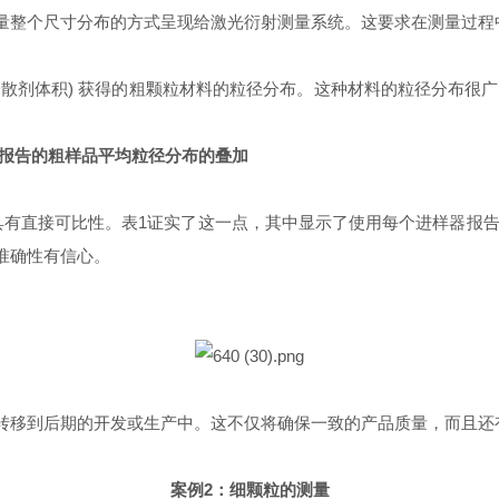
量整个尺寸分布的方式呈现给激光衍射测量系统。这要求在测量过程
V (120ml分散剂体积) 获得的粗颗粒材料的粒径分布。这种材料的粒径
散单元报告的粗样品平均粒径分布的叠加
可比性。表1证实了这一点，其中显示了使用每个进样器报告的中位数粒径
准确性有信心。
转移到后期的开发或生产中。这不仅将确保一致的产品质量，而且还
案例2：细颗粒的测量