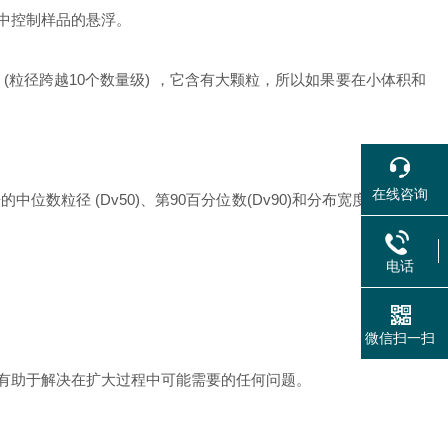
中控制样品的悬浮。
分布很广 (粒径跨越10个数量级) ，它含有大颗粒，所以如果要在小体积和
在线咨询
 (Dv50)、第90百分位数(Dv90)和分布宽度(Span)。
电话
微信扫一扫
有助于解决在扩大过程中可能需要的任何问题。