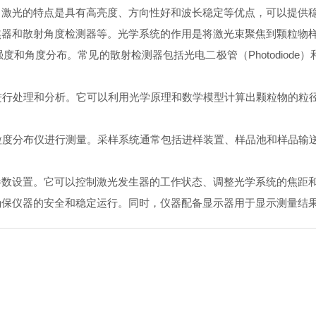
激光的特点是具有高亮度、方向性好和波长稳定等优点，可以提供稳
器和散射角度检测器等。光学系统的作用是将激光束聚焦到颗粒物样
。常见的散射检测器包括光电二极管（Photodiode）和光电倍增管
行处理和分析。它可以利用光学原理和数学模型计算出颗粒物的粒径
度分布仪进行测量。采样系统通常包括进样装置、样品池和样品输送
数设置。它可以控制激光发生器的工作状态、调整光学系统的焦距和
保仪器的安全和稳定运行。同时，仪器配备显示器用于显示测量结果