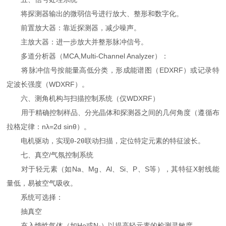
将探测器输出的微弱信号进行放大、整形和数字化。
前置放大器：靠近探测器，减少噪声。
主放大器：进一步放大并整形脉冲信号。
多道分析器（MCA,Multi-Channel Analyzer）：
将脉冲信号按能量高低分类，形成能谱图（EDXRF）或记录特
定波长强度（WDXRF）。
六、测角机构与扫描控制系统（仅WDXRF）
用于精确控制样品、分光晶体和探测器之间的几何角度（遵循布
拉格定律：nλ=2d sinθ）。
电机驱动，实现θ-2θ联动扫描，定位特定元素的特征波长。
七、真空/气氛控制系统
对于轻元素（如Na、Mg、Al、Si、P、S等），其特征X射线能
量低，易被空气吸收。
系统可选择：
抽真空
充入惰性气体（如He或N₂）以提高轻元素的检测灵敏度。