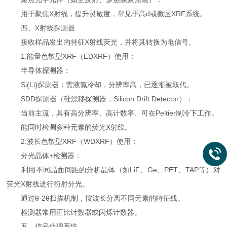
用于聚焦X射线，提升灵敏度，常见于高d或微区XRF系统。
四、X射线探测器
接收样品发出的特征X射线荧光，并将其转换为电信号。
1.能量色散型XRF（EDXRF）使用：
半导体探测器：
Si(Li)探测器：需液氮冷却，分辨率高，已逐渐被取代。
SDD探测器（硅漂移探测器，Silicon Drift Detector）：
当前主流，具有高分辨率、高计数率、可在Peltier制冷下工作。
能同时检测多种元素的荧光X射线。
2.波长色散型XRF（WDXRF）使用：
分光晶体+检测器：
利用不同晶面间距的分析晶体（如LiF、Ge、PET、TAP等）对
荧光X射线进行衍射分光。
通过θ-2θ扫描机制，按波长分离不同元素的特征线。
检测器常用正比计数器或闪烁计数器。
五、信号处理系统