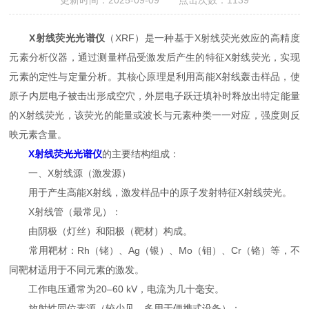
更新时间：2025-09-09 点击次数：1139
X射线荧光光谱仪
（XRF）是一种基于X射线荧光效应的高精度
元素分析仪器，通过测量样品受激发后产生的特征X射线荧光，实现
元素的定性与定量分析。其核心原理是利用高能X射线轰击样品，使
原子内层电子被击出形成空穴，外层电子跃迁填补时释放出特定能量
的X射线荧光，该荧光的能量或波长与元素种类一一对应，强度则反
映元素含量。
X射线荧光光谱仪
的主要结构组成：
一、X射线源（激发源）
用于产生高能X射线，激发样品中的原子发射特征X射线荧光。
X射线管（最常见）：
由阴极（灯丝）和阳极（靶材）构成。
常用靶材：Rh（铑）、Ag（银）、Mo（钼）、Cr（铬）等，不
同靶材适用于不同元素的激发。
工作电压通常为20–60 kV，电流为几十毫安。
放射性同位素源（较少见，多用于便携式设备）：