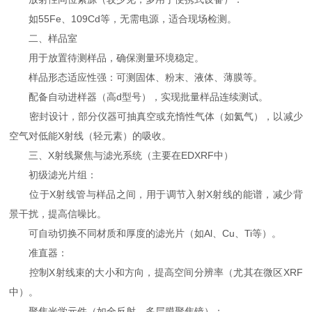
如55Fe、109Cd等，无需电源，适合现场检测。
二、样品室
用于放置待测样品，确保测量环境稳定。
样品形态适应性强：可测固体、粉末、液体、薄膜等。
配备自动进样器（高d型号），实现批量样品连续测试。
密封设计，部分仪器可抽真空或充惰性气体（如氦气），以减少
空气对低能X射线（轻元素）的吸收。
三、X射线聚焦与滤光系统（主要在EDXRF中）
初级滤光片组：
位于X射线管与样品之间，用于调节入射X射线的能谱，减少背
景干扰，提高信噪比。
可自动切换不同材质和厚度的滤光片（如Al、Cu、Ti等）。
准直器：
控制X射线束的大小和方向，提高空间分辨率（尤其在微区XRF
中）。
聚焦光学元件（如全反射、多层膜聚焦镜）：