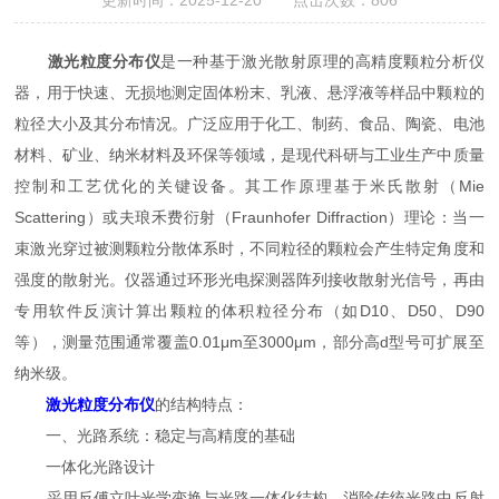
更新时间：2025-12-20 点击次数：806
激光粒度分布仪
是一种基于激光散射原理的高精度颗粒分析仪
器，用于快速、无损地测定固体粉末、乳液、悬浮液等样品中颗粒的
粒径大小及其分布情况。广泛应用于化工、制药、食品、陶瓷、电池
材料、矿业、纳米材料及环保等领域，是现代科研与工业生产中质量
控制和工艺优化的关键设备。其工作原理基于米氏散射（Mie
Scattering）或夫琅禾费衍射（Fraunhofer Diffraction）理论：当一
束激光穿过被测颗粒分散体系时，不同粒径的颗粒会产生特定角度和
强度的散射光。仪器通过环形光电探测器阵列接收散射光信号，再由
专用软件反演计算出颗粒的体积粒径分布（如D10、D50、D90
等），测量范围通常覆盖0.01μm至3000μm，部分高d型号可扩展至
纳米级。
激光粒度分布仪
的结构特点：
一、光路系统：稳定与高精度的基础
一体化光路设计
采用反傅立叶光学变换与光路一体化结构，消除传统光路中反射