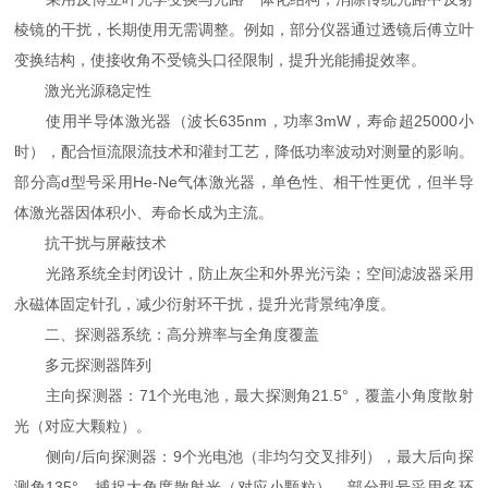
棱镜的干扰，长期使用无需调整。例如，部分仪器通过透镜后傅立叶
变换结构，使接收角不受镜头口径限制，提升光能捕捉效率。
激光光源稳定性
使用半导体激光器（波长635nm，功率3mW，寿命超25000小
时），配合恒流限流技术和灌封工艺，降低功率波动对测量的影响。
部分高d型号采用He-Ne气体激光器，单色性、相干性更优，但半导
体激光器因体积小、寿命长成为主流。
抗干扰与屏蔽技术
光路系统全封闭设计，防止灰尘和外界光污染；空间滤波器采用
永磁体固定针孔，减少衍射环干扰，提升光背景纯净度。
二、探测器系统：高分辨率与全角度覆盖
多元探测器阵列
主向探测器：71个光电池，最大探测角21.5°，覆盖小角度散射
光（对应大颗粒）。
侧向/后向探测器：9个光电池（非均匀交叉排列），最大后向探
测角135°，捕捉大角度散射光（对应小颗粒）。部分型号采用多环