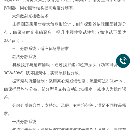
探测器，同心圆环结构提高角度分辨率。
大角散射光接收技术
主探测器采用对称大角扇形设计，侧向探测器依球面呈弧形分
布，确保散射光准确聚焦，提升小颗粒测试性能（如测试下限达
0.04μm）。
三、分散系统：适应多场景需求
湿法分散系统
机械搅拌与超声辅助：通过搅拌桨和超声探头（功率可调，如
30W/50W）破坏团聚体，实现单颗粒分散。
循环泵与流量控制：采用离心泵或蠕动泵，流量可达2.5L/min，
确保样品均匀分布。部分型号支持自动进水/排水，减少人为操作误
差。
分散介质兼容性：支持水、乙醇、有机溶剂等，满足不同样品需
求。
干法分散系统
气流冲击分散：通过压缩空气或氮气将干粉吹入测量区，喷嘴产