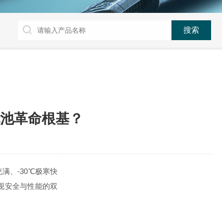
池革命根基？
满、-30℃极寒快
实现安全与性能的双