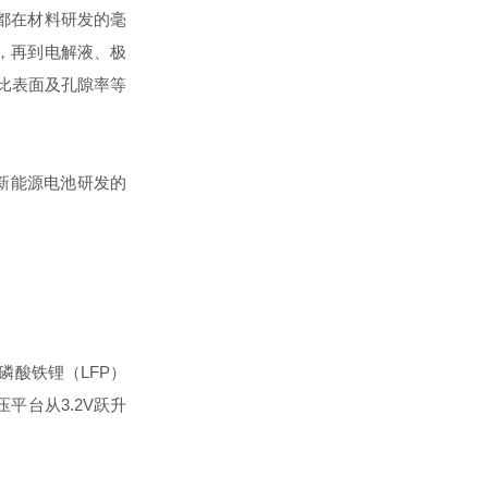
都在材料研发的毫
，再到电解液、极
、比表面及孔隙率等
新能源电池研发的
磷酸铁锂（LFP）
平台从3.2V跃升