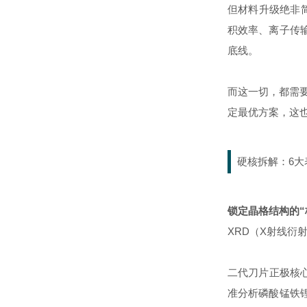
但材料升级绝非
积效率、离子传
底线。
而这一切，都需要
定最优方案，这
硬核拆解：6
锁定晶格结构的“
XRD（X射线衍
二代刀片正极核心
准分析磷酸锰铁