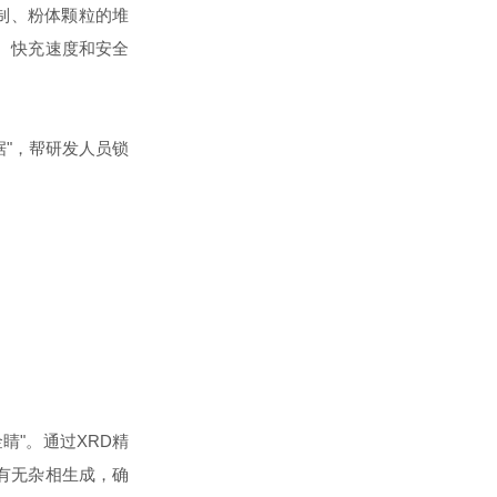
制、粉体颗粒的堆
、快充速度和安全
据"，帮研发人员锁
睛"。通过XRD精
有无杂相生成，确