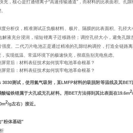
快充，核心是打通锂离子“高速传输通道"，而材料的比表面积、孔
键。
隙度分析仪，精准测试正负极材料、极片、隔膜的比表面积、孔径大
电解液充分浸润，缩短锂离子迁移路径；调控孔径大小，避免孔隙
片强度。二代刀片电池正是通过精准的孔隙结构调控，打造全链路离子
过，实现低温、常温环境下的极速快充，彻底告别充电焦虑。
 II Plus 3030测试，使用氮气吸附，某LMFP材料的吸脱附等温线及其
2
酸锰铁锂属于大孔或无孔材料。用BET方法得到其比表面在19.6m
2
0m
/g左右）接近。
“粉体基础"
析