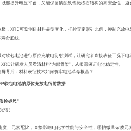
，既能提升电压平台，又能保留磷酸铁锂橄榄石结构的高安全性，避
负极，XRD可监测硅材料晶型变化，把控
无定形硅
比例，抑制充放电
环寿命底线。
以对软包电池进行原位充放电衍射测试，让研究者直接表征工况下电
XRD让研发人员看清材料“内部骨架"，从根源保证电池稳定性。
LFP软包电池的原位充放电衍射数据
质检标尺"
光光谱）
纯度、元素配比，直接影响电化学性能与安全性，哪怕微量杂质元