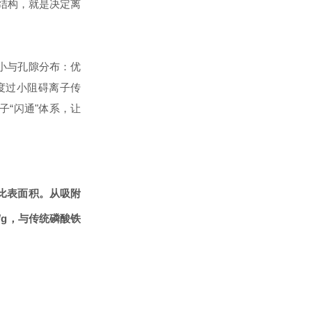
隙结构，就是决定离
小与孔隙分布：优
度过小阻碍离子传
“闪通"体系，让
BET比表面积。从吸附
/g，与传统磷酸铁