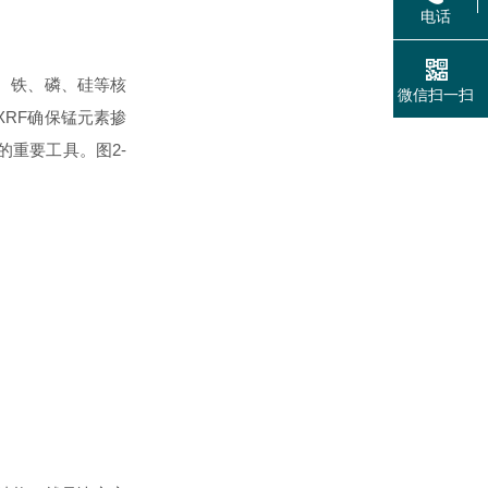
电话
、铁、磷、硅等核
微信扫一扫
RF确保锰元素掺
重要工具。图2-