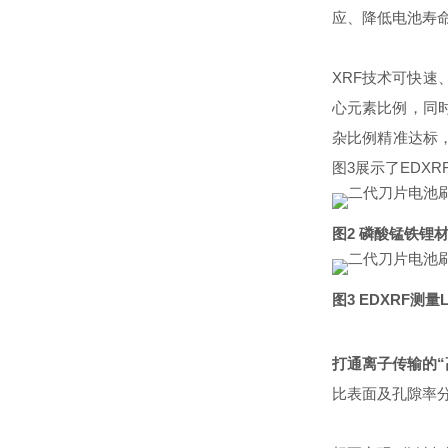
应、降低电池寿
XRF技术可快
心元素比例，同
杂比例精准达标
图3展示了
EDXR
图2 磷酸锰铁锂
图3 EDXRF测量
打通离子传输的“
比表面及孔隙率