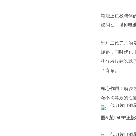
电池正负极粉体
浸润性，堪称电池
针对二代刀片的
短路，同时优化
状分析仪筛选球
长寿命。
核心作用：
解决
粒不均导致的性
图5 某LMFP正