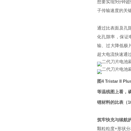
想要实现9分钟超
子传输速度的关
通过比表面及孔
化孔隙率，保证
输、过大降低极
超大电流快速通
图4 Tristar
等温线图上看，磷
锂材料的比表（1
筑牢快充与续航的
颗粒粒度+形状分