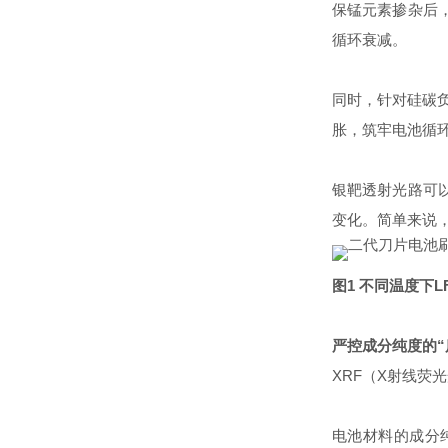
保锰元素掺杂后
循环衰减。
同时，针对硅碳
胀，筑牢电池循
银靶透射光路可
变化。简单来说，
图1 不同温度下
严控成分纯度的“
XRF（X射线荧
电池材料的成分