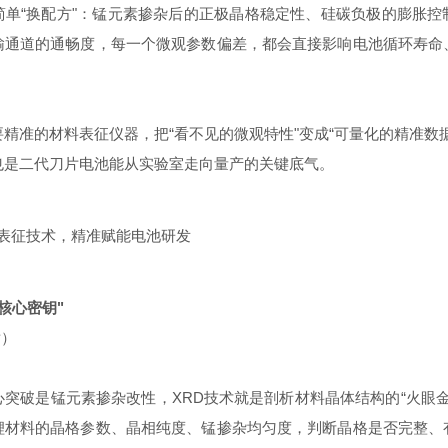
简单“换配方"：锰元素掺杂后的正极晶格稳定性、硅碳负极的膨胀控
输通道的通畅度，每一个微观参数偏差，都会直接影响电池循环寿命
精准的材料表征仪器，把“看不见的微观特性"变成“可量化的精准数
也是二代刀片电池能从实验室走向量产的关键底气。
大表征技术，精准赋能电池研发
核心密钥"
射）
突破是锰元素掺杂改性，XRD技术就是剖析材料晶体结构的“火眼金
锂材料的晶格参数、晶相纯度、锰掺杂均匀度，判断晶格是否完整、