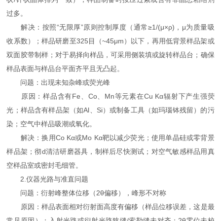
过多。
解决：按照“无限厚”原则控制厚度（通常≥1/(μ×ρ)，μ为质量吸
收系数）；样品研磨至325目（~45μm）以下，再用低背景样品架或
双面胶带制样；对于易择向样品，可采用侧装填或旋转样品台；确保
样品表面与样品台平面齐平且无凸起。
问题：出现未知杂峰或荧光峰
原因：样品含有Fe、Co、Mn等元素在Cu Kα辐射下产生强荧
光；样品含有样品架（如Al、Si）或制备工具（如玛瑙钵残留）的污
染；空气中样品吸潮或氧化。
解决：换用Co Kα或Mo Kα靶以减少荧光；使用单晶硅或零背景
样品架；彻d清洁研磨器具，制样后尽快测试；对空气敏感样品用真
空样品室或密封毛细管。
2.仪器光路与准直问题
问题：衍射峰整体位移（2θ偏移），峰形不对称
原因：样品表面相对衍射面高度有偏移（样品位移误差，这是最
常见原因）；入射光路或衍射光路狭缝/索勒缝未对齐；2θ零位未校