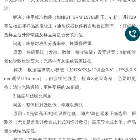
准。
解决：使用标准物质（如NIST SRM 1976a刚玉、硅粉）进行2θ
零位校正和样品高度校正（通常仪器软件有自动校正程序）；仔细检
查样品台升降螺丝及样品架是否安装到位。
问题：峰形对称但分辨率差、峰重叠严重
原因：狭缝系统（发散、散射、接收狭缝）设置过宽；X射线管
老化导致焦斑变大；光路中有灰尘或窗膜破损。
解决：根据需求调小狭缝（如DS/SS从1°调至0.5°，RS从0.3
mm调至0.15 mm），但会牺牲强度；检查X光管寿命，必要时更
换；清洁光路透镜，更换受损的Be窗膜。
3.强度与信噪比问题
问题：整体衍射强度低，峰难以辨认
原因：X光管高压/电流设置过低；滤片/单色器未正确选用；探
测器（尤其是盖革计数管或老式闪烁计数器）高压异常或老化；样品
量少或结晶度低。
解决：在安全范围内提高管压/管流（如Cu靶常用40 kV/40