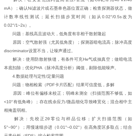
mA）；确认Ni滤波片或石墨单色器位置正确；检查探测器状态，做
计数率线性测试；延长扫描步宽时间（如从0.02°/0.5s改为
0.02°/1~2s）。
问题：基线高且波动大，低角度有非相干散射隆起
原因：空气散射强（尤其低角度）；探测器暗电流高；脉冲高度
discriminator设置不当，让噪声通过。
解决：使用防散射狭缝，有条件可充He气或抽真空；做暗电流
本底扣除；优化PHA（脉冲高度分析）阈值，剔除低能噪声。
4.数据处理与定性/定量问题
问题：物相检索（PDF卡片匹配）结果可信度低，多解
原因：峰位有偏移未校正；弱峰未测全（扫描范围不够低，如
<10°有低角峰）；存在残余应力/微晶细化导致峰宽化；混合相中主
相掩盖弱相。
解决：先校正2θ零位与样品位移；扩大扫描范围（如
5°~90°）；用慢速细步进（0.01°~0.02°）在高角度区多取点；结合
元素分析（EDS）缩小检索范围。