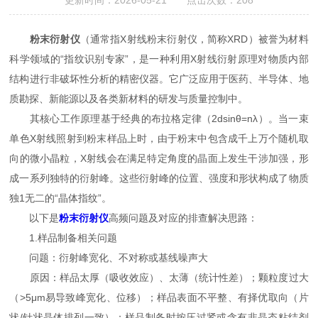
更新时间：2026-05-21 点击次数：208
粉末衍射仪
（通常指X射线粉末衍射仪，简称XRD）被誉为材料
科学领域的“指纹识别专家”，是一种利用X射线衍射原理对物质内部
结构进行非破坏性分析的精密仪器。它广泛应用于医药、半导体、地
质勘探、新能源以及各类新材料的研发与质量控制中。
其核心工作原理基于经典的布拉格定律（2dsinθ=nλ）。当一束
单色X射线照射到粉末样品上时，由于粉末中包含成千上万个随机取
向的微小晶粒，X射线会在满足特定角度的晶面上发生干涉加强，形
成一系列独特的衍射峰。这些衍射峰的位置、强度和形状构成了物质
独1无二的“晶体指纹”。
以下是
粉末衍射仪
高频问题及对应的排查解决思路：
1.样品制备相关问题
问题：衍射峰宽化、不对称或基线噪声大
原因：样品太厚（吸收效应）、太薄（统计性差）；颗粒度过大
（>5μm易导致峰宽化、位移）；样品表面不平整、有择优取向（片
状/针状晶体排列一致）；样品制备时按压过紧或含有非晶态粘结剂