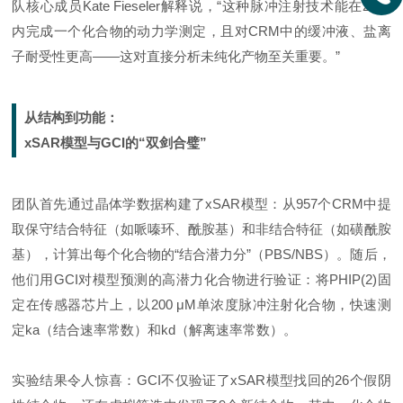
队核心成员Kate Fieseler解释说，“这种脉冲注射技术能在25秒
内完成一个化合物的动力学测定，且对CRM中的缓冲液、盐离
子耐受性更高——这对直接分析未纯化产物至关重要。”
从结构到功能：
xSAR模型与GCI的“双剑合璧”
团队首先通过晶体学数据构建了xSAR模型：从957个CRM中提
取保守结合特征（如哌嗪环、酰胺基）和非结合特征（如磺酰胺
基），计算出每个化合物的“结合潜力分”（PBS/NBS）。随后，
他们用GCI对模型预测的高潜力化合物进行验证：将PHIP(2)固
定在传感器芯片上，以200 μM单浓度脉冲注射化合物，快速测
定ka（结合速率常数）和kd（
解离速率常数
）。
实验结果令人惊喜：GCI不仅验证了xSAR模型找回的26个假阴