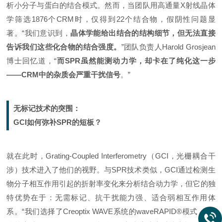
析小分子与蛋白的结合模式。然而，当团队用高通量X射线晶体
学筛选1876个
CRM
时，仅得到22个结合物，假阴性问题显
著。“我们意识到，
晶体学能给出结合的结构细节，但无法直接
告诉我们这些化合物的结合强度。
”团队负责人Harold Grosjean
博士回忆道，“
而SPR虽然能测动力学，却卡在了纯化这一步
——CRM中的杂质会严重干扰信号
。”
无标记技术的突围：
GCI如何弥补SPR的短板？
就在此时，Grating-Coupled Interferometry（GCI，光栅耦合干
涉）技术进入了他们的视野。与
SPR技术
类似，GCI通过检测生
物分子相互作用引起的折射率变化来分析结合动力学，但它的独
特优势在于：无需标记、抗干扰能力强、适合弱相互作用体
系。“我们选择了Creoptix WAVE系统的waveRAPID®模式，”团