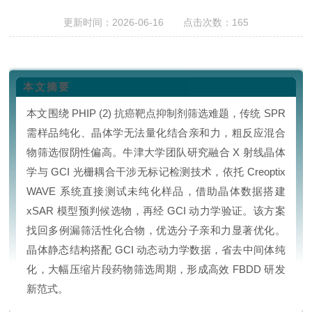
更新时间：2026-06-16 点击次数：165
本文摘要
本文围绕 PHIP (2) 抗癌靶点抑制剂筛选难题，传统 SPR
需样品纯化、晶体学无法量化结合亲和力，粗反应混合
物筛选假阴性偏高。牛津大学团队研究融合 X 射线晶体
学与 GCI 光栅耦合干涉无标记检测技术，依托 Creoptix
WAVE 系统直接测试未纯化样品，借助晶体数据搭建
xSAR 模型预判候选物，再经 GCI 动力学验证。该方案
找回多例漏筛活性化合物，优选分子亲和力显著优化。
晶体静态结构搭配 GCI
动态动力学
数据，省去中间体纯
化，大幅压缩片段药物筛选周期，形成高效
FBDD
研发
新范式。