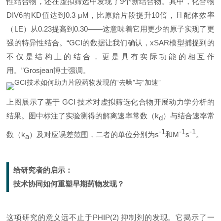
性结合物，还在虚拟筛选中发现了9个新结合物。其中，化合物
DIV6的KD值达到0.3 μM，比原始片段提升10倍，且配体效率
（LE）从0.23提高到0.30——这意味着它用更少的原子实现了更
强的特异性结合。“GCI的数据让我们确认，xSAR模型捕捉到的
不仅是结构上的结合，更是具有实际功能的相互作
用。”Grosjean博士强调。
上图展示了基于 GCI 技术对虚拟筛选化合物开展动力学分析的
结果。图中标注了实验测得的解离速率常数（k
）与结合速率常
d
-1
-1
-1
数（k
）及对应误差范围，二者的单位分别为s
和M
s
。
a
给研究者的启示：
技术协同如何重塑早期药物发现？
这项研究的意义远不止于PHIP(2) 抑制剂的发现。它揭示了一