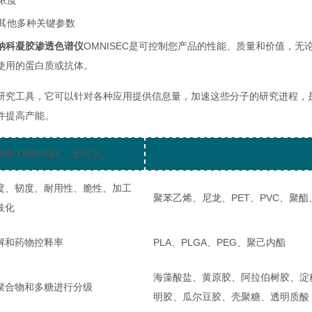
浓度
其他多种关键参数
纳科凝胶渗透色谱仪
OMNISEC是可控制您产品的性能、质量和价值，
使用的蛋白质或抗体。
研究工具，它可以针对各种应用提供信息量，加速这些分子的研究进程，
件提高产能。
借助 OMNISEC，您可以_
度、韧度、耐用性、脆性、加工
聚苯乙烯、尼龙、PET、PVC、聚
枝化
解和药物控释率
PLA、PLGA、PEG、聚己内酯
海藻酸盐、黄原胶、阿拉伯树胶、淀粉
聚合物和多糖进行分级
明胶、瓜尔豆胶、壳聚糖、透明质酸