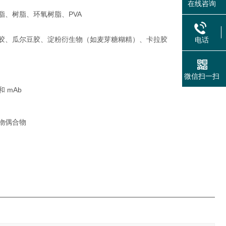
在线咨询
脂、树脂、环氧树脂、PVA
胶、瓜尔豆胶、淀粉衍生物（如麦芽糖糊精）、卡拉胶
电话
微信扫一扫
 mAb
物偶合物