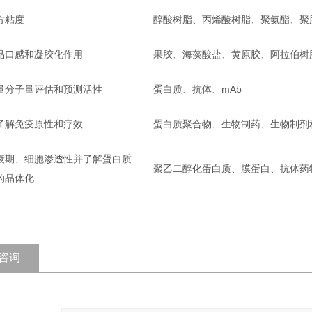
方粘度
醇酸树脂、丙烯酸树脂、聚氨酯、聚
品口感和凝胶化作用
果胶、海藻酸盐、黄原胶、阿拉伯树
量分子量评估和预测活性
蛋白质、抗体、mAb
了解免疫原性和疗效
蛋白质聚合物、生物制药、生物制剂和
衰期、细胞渗透性并了解蛋白质
聚乙二醇化蛋白质、膜蛋白、抗体药
的晶体化
咨询