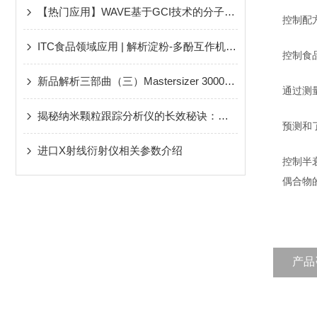
【热门应用】WAVE基于GCI技术的分子相互作用动力学分析在药物开发中的应用
控制配
ITC食品领域应用 | 解析淀粉-多酚互作机制 从基础研究到功能食品开发
控制食
新品解析三部曲（三）Mastersizer 3000+ 优化方法开发轻松实现流程标准化
通过测
揭秘纳米颗粒跟踪分析仪的长效秘诀：保养全攻略！
预测和
进口X射线衍射仪相关参数介绍
控制半
偶合物
产品