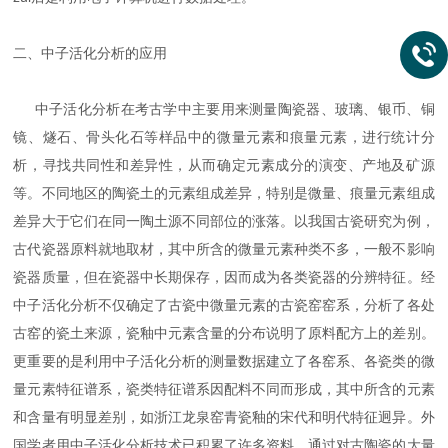
二、中子活化分析的应用
中子活化分析在考古学中主要用来测量陶瓷器、玻璃、银币、铜
镜、燧石、骨头化石等样品中的微量元素和痕量元素，进行统计分
析，寻找共同性和差异性，从而确定元素成分的演变、产地及矿源
等。不同地区的陶瓷土的元素组成差异，特别是微量、痕量元素组成
差异大于它们在同一陶土源不同部位的涨落。以我国古瓷研究为例，
古代瓷器原料就地取材，其中所含的微量元素种类不多，一般不影响
瓷器质量，但在瓷器中长期保存，因而成为各类瓷器的分辨特征。经
中子活化分析不仅确定了古瓷中微量元素的古瓷窑窑系，分析了各处
古窑的瓷土来源，瓷釉中元素含量的分布说明了原料配方上的差别。
更重要的是利用中子活化分析的测量数据建立了各窑系、各瓷类的微
量元素特征谱系，瓷类特征谱系因配料不同而形成，其中所含的元素
和含量有明显差别，如浙江龙泉窑青瓷釉的宋代和明代特征迥异。外
国学者用中子活化分析技术已积累了许多资料。通过对古陶瓷的大量