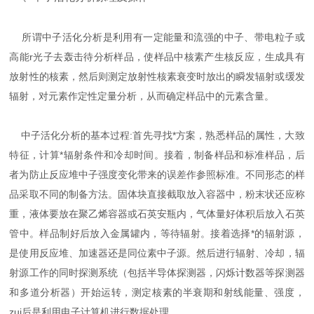
所谓中子活化分析是利用有一定能量和流强的中子、带电粒子或
高能r光子去轰击待分析样品，使样品中核素产生核反应，生成具有
放射性的核素，然后则测定放射性核素衰变时放出的瞬发辐射或缓发
辐射，对元素作定性定量分析，从而确定样品中的元素含量。
中子活化分析的基本过程:首先寻找*方案，熟悉样品的属性，大致
特征，计算*辐射条件和冷却时间。接着，制备样品和标准样品，后
者为防止反应堆中子强度变化带来的误差作参照标准。不同形态的样
品采取不同的制备方法。固体块直接截取放入容器中，粉末状还应称
重，液体要放在聚乙烯容器或石英安瓶内，气体量好体积后放入石英
管中。样品制好后放入金属罐内，等待辐射。接着选择*的辐射源，
是使用反应堆、加速器还是同位素中子源。然后进行辐射、冷却，辐
射源工作的同时探测系统（包括半导体探测器，闪烁计数器等探测器
和多道分析器）开始运转，测定核素的半衰期和射线能量、强度，
zui后是利用电子计算机进行数据处理。