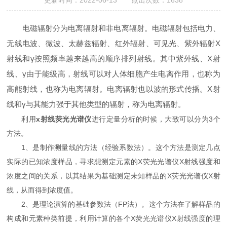
更新时间：2022-06-13 点击次数：1638
电磁辐射分为电离辐射和非电离辐射。电磁辐射包括电力、
无线电波、微波、太赫兹辐射、红外辐射、可见光、紫外辐射X
射线和γ按照频率越来越高的顺序排列射线。其中紫外线、X射
线、γ由于能级高，射线可以对人体细胞产生电离作用，也称为
高能射线，也称为电离辐射。电离辐射也以波的形式传播。X射
线和γ与其能力强于其他类型的辐射，称为电离辐射。
利用
x射线荧光光谱仪
进行定量分析的时候，大致可以分为3个
方法。
1、是制作测量线的方法（经验系数法）。这个方法是测定几点
实际的已知浓度样品，寻求想测定元素的X荧光光谱仪X射线强度和
浓度之间的关系，以其结果为基础测定未知样品的X荧光光谱仪X射
线，从而得到浓度值。
2、是理论演算的基础参数法（FP法）。这个方法在了解样品的
构成和元素种类前提，利用计算的各个X荧光光谱仪X射线强度的理