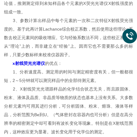
论值，推测测定得到未知样品各个元素的X荧光光谱仪X射线强度的
组成一致。
3、参数计算出样品中每个元素的一次和二次特征X射线荧光强
度的。基于此再计算Lachance综合校正系数，然后使用这些理论α系
数去校正元素间的吸收增应。它与经验系数法不同，这些校正系数是
从“理论”上的，而非建立在“经验”上。因而它也不需要那么多的标
样，只要少数标样来校准仪器因子。
x射线荧光光谱仪
的优点：
1、分析速度高。测定用的时间与测定精密度有关，但一般都很
短，2～5分钟就可以测完样品中的全部待测元素。
2、X射线荧光光谱跟样品的化学结合状态无关，而且跟固体、
粉末、液体及晶质、非晶质等物质的状态也基本上没有关系。大多数
分析元素均可用其进行分析，可分析固体、粉末、熔珠、液体等样
品，分析范围为Be到U。（气体密封在容器内也可分析）但是在高分
辨率的精密测定中却可看到有波长变化等现象。特别是在X射线范围
内，这种效应更为显著。波长变化用于化学位的测定。