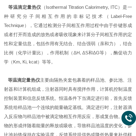
等温滴定量热仪
（Isothermal Titration Calorimetry, ITC）是一
种研究分子间相互作用的非标记技术（Label-Free
Technique），它通过检测分子间相互作用过程中由于价键形成
或者打开而造成的放热或者吸收现象来计算分子间相互作用的定
性和定量信息，包括作用有无结合、结合强弱（亲和力），结合
比例（化学计量比），作用机制（ΔH, ΔS和ΔG等），酶促动力
学（Km, Ki, kcat）等等。
等温滴定量热仪
主要由隔热夹套包裹着的样品池、参比池、注
射器和计算机组成，注射器同时具有搅拌作用，计算机控制温度
控制装置和信息反馈系统。恒温条件下当滴定进行前，首先反馈
系统给样品池一个连续的能量确定基线。滴定进行时，注射器滴
入反应物与样品池中被滴定物相互作用反应，形成复合物。复合
物的形成伴随着能量的释放或吸收，导致样品池温度的变化，参
比池始终保持在实验温度，反馈系统提供热或降低热量来补偿样