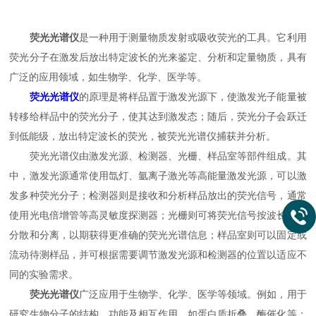
荧光光谱仪
是一种用于测量物质发射或吸收荧光的工具。它利用
荧光分子在激发后放出特定波长的光来鉴定、分析和定量物质，具有
广泛的应用领域，如生物学、化学、医学等。
荧光光谱仪
的原理是将样品置于激发光源下，使激发光子能量被
转移给样品中的荧光分子，使其达到激发态；随后，荧光分子会跃迁
到低能级，放出特定波长的荧光，被荧光光谱仪捕获并分析。
荧光光谱仪由激发光源、检测器、光栅、样品室等部件组成。其
中，激发光源通常使用氙灯、氩离子激光等高能量激发光源，可以激
发多种荧光分子；检测器则是接收和分析样品放出的荧光信号，通常
使用光电倍增管等高灵敏度探测器；光栅则可将荧光信号按波长进行
分散和分离，以期获得更准确的荧光光谱信息；样品室则可以固定或
流动待测样品，并可根据需要调节激发光源和检测器的位置以适应不
同的实验需求。
荧光光谱仪
广泛应用于生物学、化学、医学等领域。例如，用于
研究生物分子的结构、功能及相互作用，如蛋白质折叠、酶催化等；