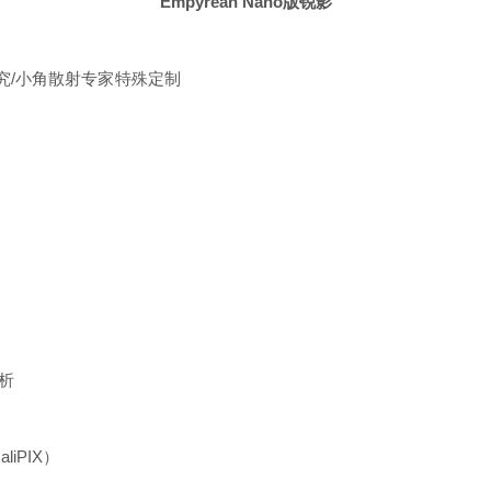
Empyrean Nano版锐影
料研究/小角散射专家特殊定制
分析
aliPIX）