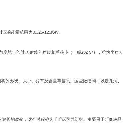
能量范围为0.125-125Kev。
射线的角度就与入射 X 射线的角度相差很小（一般2θ≤ 5°），称为小角X
微结构的形状、大小、分布及含量等信息。这些微结构可以是孔洞、
射光之间没有波长的改变，这个过程称为 广角X射线衍射。主要用于研究较晶