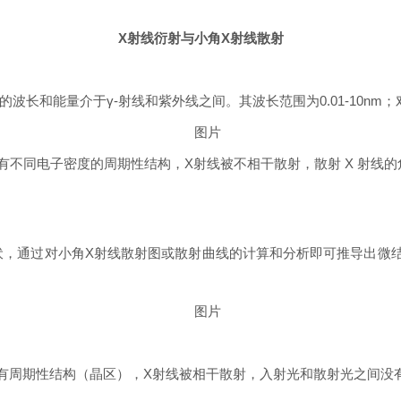
X射线衍射与小角X射线散射
能量介于γ-射线和紫外线之间。其波长范围为0.01-10nm；对应的
XS）：如果样本具有不同电子密度的周期性结构，X射线被不相干散射，散射 X 
。
起伏，通过对小角X射线散射图或散射曲线的计算和分析即可推导出
AXS）：如果样本具有周期性结构（晶区），X射线被相干散射，入射光和散