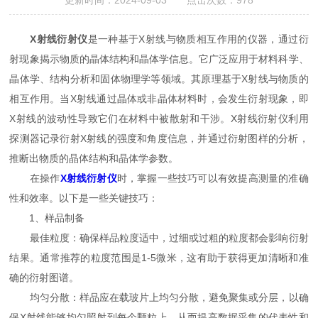
更新时间：2024-09-03 点击次数：978
X射线衍射仪
是一种基于X射线与物质相互作用的仪器，通过衍
射现象揭示物质的晶体结构和晶体学信息。它广泛应用于材料科学、
晶体学、结构分析和固体物理学等领域。其原理基于X射线与物质的
相互作用。当X射线通过晶体或非晶体材料时，会发生衍射现象，即
X射线的波动性导致它们在材料中被散射和干涉。X射线衍射仪利用
探测器记录衍射X射线的强度和角度信息，并通过衍射图样的分析，
推断出物质的晶体结构和晶体学参数。
在操作
X射线衍射仪
时，掌握一些技巧可以有效提高测量的准确
性和效率。以下是一些关键技巧：
1、样品制备
最佳粒度：确保样品粒度适中，过细或过粗的粒度都会影响衍射
结果。通常推荐的粒度范围是1-5微米，这有助于获得更加清晰和准
确的衍射图谱。
均匀分散：样品应在载玻片上均匀分散，避免聚集或分层，以确
保X射线能够均匀照射到每个颗粒上，从而提高数据采集的代表性和