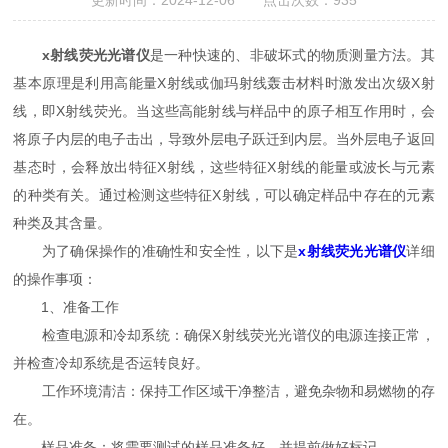
更新时间：2024-12-06 点击次数：935
x射线荧光光谱仪
是一种快速的、非破坏式的物质测量方法。其
基本原理是利用高能量X射线或伽玛射线轰击材料时激发出次级X射
线，即X射线荧光。当这些高能射线与样品中的原子相互作用时，会
将原子内层的电子击出，导致外层电子跃迁到内层。当外层电子返回
基态时，会释放出特征X射线，这些特征X射线的能量或波长与元素
的种类有关。通过检测这些特征X射线，可以确定样品中存在的元素
种类及其含量。
为了确保操作的准确性和安全性，以下是
x射线荧光光谱仪
详细
的操作事项：
1、准备工作
检查电源和冷却系统：确保X射线荧光光谱仪的电源连接正常，
并检查冷却系统是否运转良好。
工作环境清洁：保持工作区域干净整洁，避免杂物和易燃物的存
在。
样品准备：将需要测试的样品准备好，并提前做好标记。