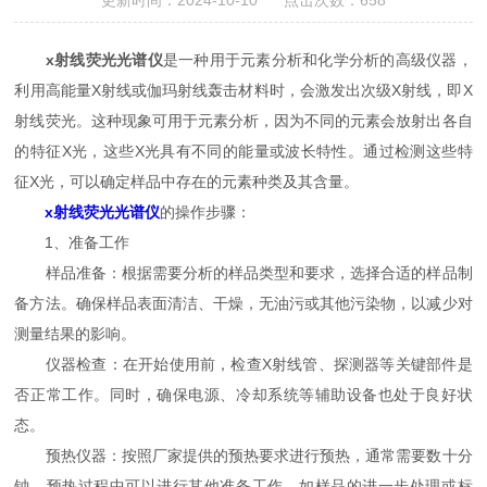
更新时间：2024-10-10 点击次数：658
x射线荧光光谱仪
是一种用于元素分析和化学分析的高级仪器，
利用高能量X射线或伽玛射线轰击材料时，会激发出次级X射线，即X
射线荧光。这种现象可用于元素分析，因为不同的元素会放射出各自
的特征X光，这些X光具有不同的能量或波长特性。通过检测这些特
征X光，可以确定样品中存在的元素种类及其含量。
x射线荧光光谱仪
的操作步骤：
1、准备工作
样品准备：根据需要分析的样品类型和要求，选择合适的样品制
备方法。确保样品表面清洁、干燥，无油污或其他污染物，以减少对
测量结果的影响。
仪器检查：在开始使用前，检查X射线管、探测器等关键部件是
否正常工作。同时，确保电源、冷却系统等辅助设备也处于良好状
态。
预热仪器：按照厂家提供的预热要求进行预热，通常需要数十分
钟。预热过程中可以进行其他准备工作，如样品的进一步处理或标