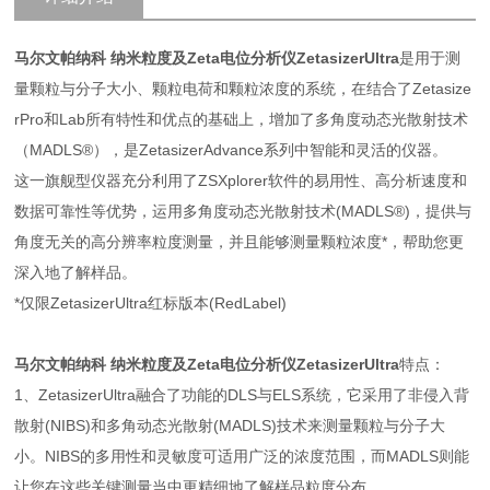
马尔文帕纳科 纳米粒度及Zeta电位分析仪
ZetasizerUltra
是用于测
量颗粒与分子大小、颗粒电荷和颗粒浓度的系统，在结合了Zetasize
rPro和Lab所有特性和优点的基础上，增加了多角度动态光散射技术
（MADLS®），是ZetasizerAdvance系列中智能和灵活的仪器。
这一旗舰型仪器充分利用了ZSXplorer软件的易用性、高分析速度和
数据可靠性等优势，运用多角度动态光散射技术(MADLS®)，提供与
角度无关的高分辨率粒度测量，并且能够测量颗粒浓度*，帮助您更
深入地了解样品。
*仅限ZetasizerUltra红标版本(RedLabel)
马尔文帕纳科 纳米粒度及Zeta电位分析仪
ZetasizerUltra
特点：
1、ZetasizerUltra融合了功能的DLS与ELS系统，它采用了非侵入背
散射(NIBS)和多角动态光散射(MADLS)技术来测量颗粒与分子大
小。NIBS的多用性和灵敏度可适用广泛的浓度范围，而MADLS则能
让您在这些关键测量当中更精细地了解样品粒度分布。