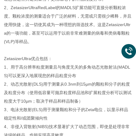
2、ZetasizerUltraRedLabel的MADLS扩展功能可直接分析颗粒浓
度。颗粒浓度的测量适合于广泛的材料，无需或只需很少稀释，并且
使用快捷，这一切使其成为一种理想的筛选技术。这是ZetasizerUltr
a的一项功能，甚至可以运用于以前非常难测量的病毒和类病毒颗粒
(VLP)等样品。
ZetasizerUltra优点包括：
1、用于高分辨率粒度测量且与角度无关的多角动态光散射法(MADL
S)可以更深入地展现您的样品粒度分布
2、动态光散射(DLS)用于测量从0.3nm到15µm的颗粒和分子的粒度
及粒度分布（使用低容量可抛弃粒度样品池和扩展粒度分析可以测试
粒度大于10µm；取决于样品和样品制备）
3、电泳光散射(ELS)用于测量颗粒和分子的Zeta电位，以显示样品
稳定性和/或团聚倾向性
4、非侵入背散射(NIBS)技术显著扩大了动态范围，即使是处理非常
浓缩的样品，也能实现高灵敏度