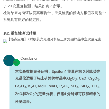
了 20 次重复检测，结果如表 2 所示。
检测结果与有证浓度高度吻合，重复检测的低均方根值表明整个
系统具有良好的稳定性。
表2. 重复性测试结果
结
Conclusion
论
本实验数据充分证明，Epsilon4 能量色散 X射线荧光
光谱仪适用于铝土矿熔片样品中Al
O
, CaO, Cr
O
,
2
3
2
3
Fe
O
, K
O, MgO, MnO, P
O
, SO
, SiO
, TiO
,
2
3
2
2
5
3
2
2
ZnO和ZrO
的定量分析，仅需4 分钟即可获得精准的
2
检测结果。