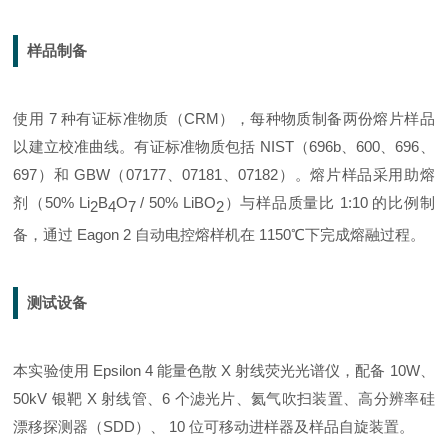
样品制备
使用 7 种有证标准物质（CRM），每种物质制备两份熔片样品
以建立校准曲线。有证标准物质包括 NIST（696b、600、696、
697）和 GBW（07177、07181、07182）。熔片样品采用
助熔
剂
（50% Li
B
O
/ 50% LiBO
）与样品质量比 1:10 的比例制
2
4
7
2
备，通过 Eagon 2 自动电控熔样机在 1150℃下完成熔融过程。
测试设备
本实验使用 Epsilon 4
能量色散 X 射线荧光光谱仪，配备 10W、
50kV 银靶 X 射线管、6 个滤光片、氦气吹扫装置、高分辨率硅
漂移探测器（
SDD
）、 10 位可移动进样器及样品自旋装置。